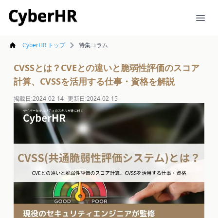
CyberHR
Ope
CyberHR トップ
特集コラム
CVSSとは？CVEとの違いと脆弱性評価のスコア
計算、CVSSを活用する仕事・資格を解説
掲載日:
2024-02-14
更新日:
2024-02-15