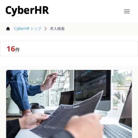
CyberHR
Ope
CyberHR トップ
求人検索
16
件