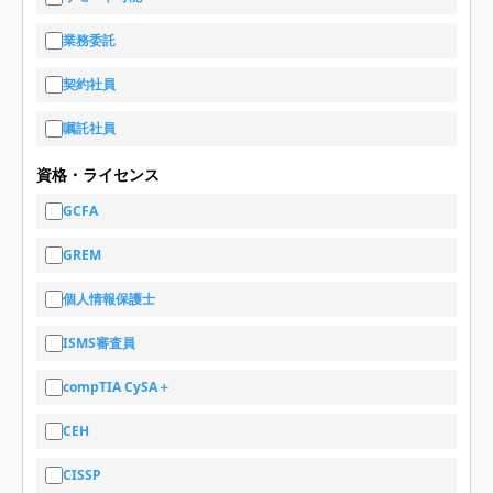
業務委託
契約社員
嘱託社員
資格・ライセンス
GCFA
GREM
個人情報保護士
ISMS審査員
compTIA CySA＋
CEH
CISSP