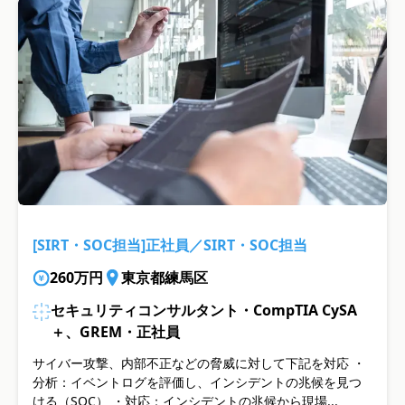
[SIRT・SOC担当]正社員／SIRT・SOC担当
260万円
東京都練馬区
セキュリティコンサルタント・CompTIA CySA
＋、GREM・正社員
サイバー攻撃、内部不正などの脅威に対して下記を対応 ・
分析：イベントログを評価し、インシデントの兆候を見つ
ける（SOC） ・対応：インシデントの兆候から現場...