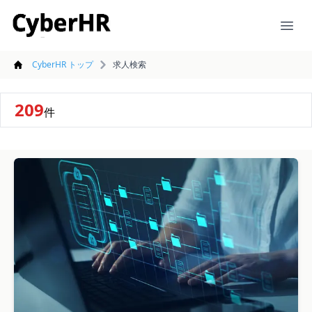
CyberHR
Ope
CyberHR トップ
求人検索
209
件