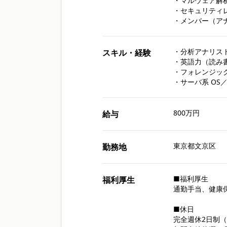
・マルウェア解
・セキュリティ
・メンバー（ア
・分析アナリス
スキル・経験
・英語力（読み書
・フォレンジック
・サーバ系 O
800万円
給与
東京都文京区
勤務地
■福利厚生

福利厚生
通勤手当、健康
■休日

完全週休2日制（