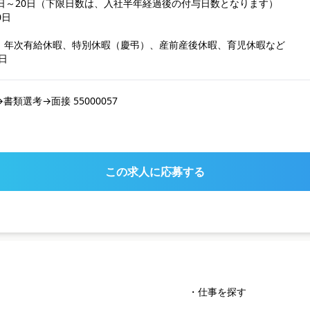
日～20日（下限日数は、入社半年経過後の付与日数となります）

日

、年次有給休暇、特別休暇（慶弔）、産前産後休暇、育児休暇など

日
類選考→面接 55000057
この求人に応募する
・仕事を探す