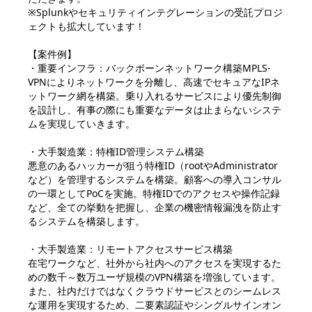
※Splunkやセキュリティインテグレーションの受託プロジ
ェクトも拡大しています！

【案件例】

・重要インフラ：バックボーンネットワーク構築MPLS-
VPNによりネットワークを分離し、高速でセキュアなIPネ
ットワーク網を構築。乗り入れるサービスにより優先制御
を設計し、有事の際にも重要なデータは止まらないシステ
ムを実現していきます。

・大手製造業：特権ID管理システム構築

悪意のあるハッカーが狙う特権ID（rootやAdministrator
など）を管理するシステムを構築。顧客への導入コンサル
の一環としてPoCを実施。特権IDでのアクセスや操作記録
など、全ての挙動を把握し、企業の機密情報漏洩を防止す
るシステムを構築します。

・大手製造業：リモートアクセスサービス構築

在宅ワークなど、社外から社内へのアクセスを実現するた
めの数千～数万ユーザ規模のVPN構築を増強しています。
また、社内だけではなくクラウドサービスとのシームレス
な運用を実現するため、二要素認証やシングルサインオン