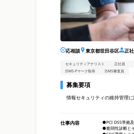
応相談
東京都世田谷区
正社
セキュリティアナリスト
正社員
ISMS-Pマーク取得
ISMS審査員
募集要項
情報セキュリティの維持管理に
●PCI DSS準拠
仕事内容
●脆弱性診断とそ