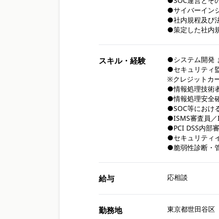
●SOC運営とその
●サイバーインシ
●社内規程及び
●策定した社内
●システム開発 
スキル・経験
●セキュリティ監
※クレジットカ
●情報処理技術者（S
●情報処理安全確
●SOC等におけ
●ISMS審査員／
●PCI DSS内部
●セキュリティイ
●脆弱性診断・
応相談
給与
東京都世田谷区
勤務地