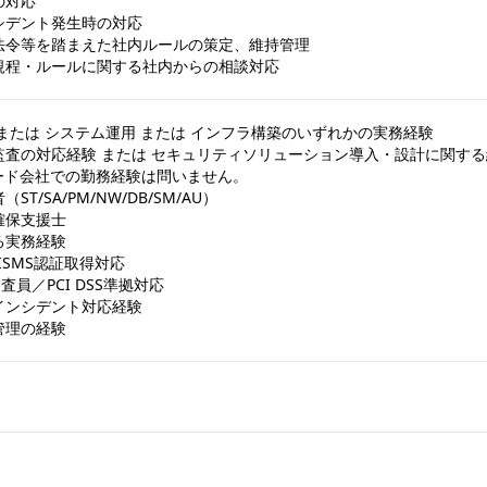
対応

デント発生時の対応

法令等を踏まえた社内ルールの策定、維持管理

規程・ルールに関する社内からの相談対応
または システム運用 または インフラ構築のいずれかの実務経験

査の対応経験 または セキュリティソリューション導入・設計に関する経
ード会社での勤務経験は問いません。

T/SA/PM/NW/DB/SM/AU）

保支援士

る実務経験

ISMS認証取得対応

審査員／PCI DSS準拠対応

ンシデント対応経験

管理の経験