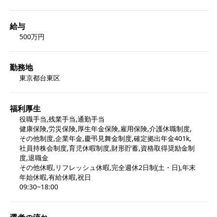
給与
500万円
勤務地
東京都台東区
福利厚生
役職手当,残業手当,通勤手当

健康保険,労災保険,厚生年金保険,雇用保険,介護休職制度,
その他制度,企業年金,慶弔見舞金制度,確定拠出年金401k,
社員持株会制度,育児休暇制度,財形貯蓄,資格取得奨励金制
度,退職金

その他休暇,リフレッシュ休暇,完全週休2日制(土・日),年末
年始休暇,有給休暇,祝日

09:30~18:00