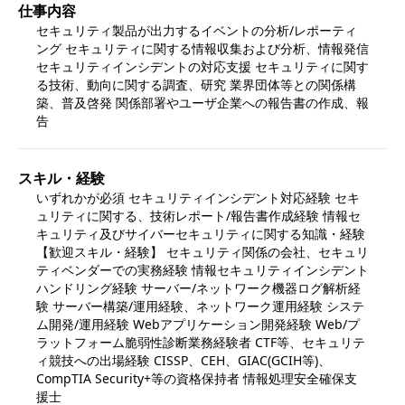
仕事内容
セキュリティ製品が出力するイベントの分析/レポーティ
ング セキュリティに関する情報収集および分析、情報発信 
セキュリティインシデントの対応支援 セキュリティに関す
る技術、動向に関する調査、研究 業界団体等との関係構
築、普及啓発 関係部署やユーザ企業への報告書の作成、報
告
スキル・経験
いずれかが必須 セキュリティインシデント対応経験 セキ
ュリティに関する、技術レポート/報告書作成経験 情報セ
キュリティ及びサイバーセキュリティに関する知識・経験 
【歓迎スキル・経験】 セキュリティ関係の会社、セキュリ
ティベンダーでの実務経験 情報セキュリティインシデント
ハンドリング経験 サーバー/ネットワーク機器ログ解析経
験 サーバー構築/運用経験、ネットワーク運用経験 システ
ム開発/運用経験 Webアプリケーション開発経験 Web/プ
ラットフォーム脆弱性診断業務経験者 CTF等、セキュリテ
ィ競技への出場経験 CISSP、CEH、GIAC(GCIH等)、
CompTIA Security+等の資格保持者 情報処理安全確保支