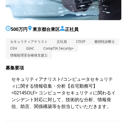
500万円
東京都台東区
正社員
セキュリティアナリスト
正社員
CISSP
脆弱性診断士
CEH
GIAC
CompTIA Security+
情報処理安全確保支援士
募集要項
セキュリティアナリスト/コンピュータセキュリテ
ィに関する情報収集・分析【在宅勤務可】
<0214SOLF> コンピュータセキュリティに関わるイ
ンシデント対応に対して、技術的な分析、情報発
信、助言、関係構築等を担当していただきます。