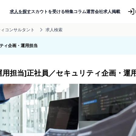
求人を探す
スカウトを受ける
特集コラム
運営会社
求人掲載
ティコンサルタント
求人検索
リティ企画・運用担当
運用担当]正社員／セキュリティ企画・運