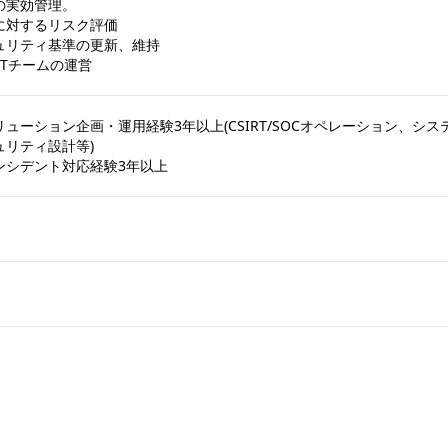
実効管理。

対するリスク評価

ュリティ基準の更新、維持

IRTチームの運営
ューション企画・運用経験3年以上(CSIRT/SOCオペレーション、シ
リティ設計等)
