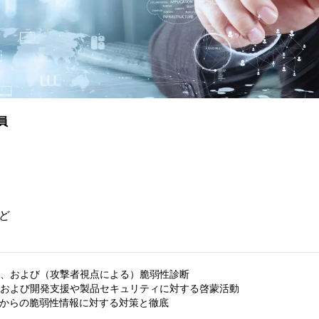
員
ど
査、および（攻撃者視点による）脆弱性診断

、および開発支援や製品セキュリティに対する啓蒙活動

T/CCからの脆弱性情報に対する対策と徹底