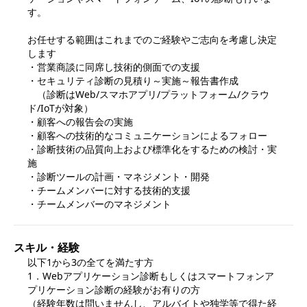
す。

お任せする範囲はこれまでのご経験やご志向を考慮し決定
します

・営業商談に同席し技術的側面での支援

・セキュリティ診断の見積り～実施～報告書作成

　（診断はWeb/スマホアプリ/プラットフォーム/クラウ
ド/IoTが対象）

・顧客への報告会の実施

・顧客への技術的なコミュニケーションによるフォロー

・診断技術の品質向上および標準化をするための検討・実
施

・診断ツールの計画・マネジメント・開発　

・チームメンバーに対する技術的支援

・チームメンバーのマネジメント
スキル・経験
以下1から3の全てを満たす方

1．Webアプリケーション診断もしくはスマートフォンア
プリケーション診断の経験がお有りの方

（経験年数は問いませんし、アルバイトや独学等で得た経