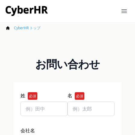
CyberHR
Ope
CyberHR トップ
お問い合わせ
姓
名
必須
必須
会社名